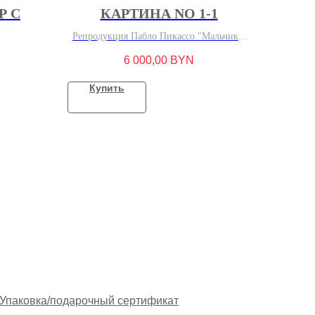
Р С
КАРТИНА NO 1-1
Репродукция Пабло Пикассо "Мальчик с
трубкой", 1905 г.
6 000,00
BYN
Купить
Упаковка/подарочный сертификат