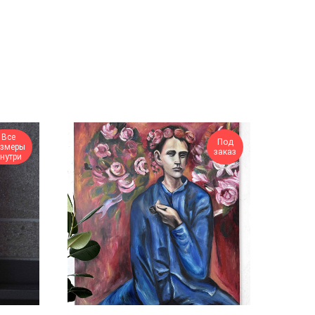
Все
Под
азмеры
заказ
нутри