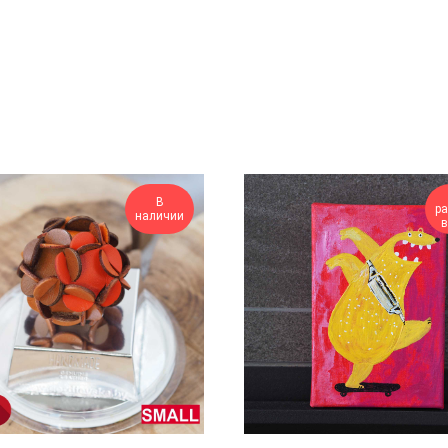
В
р
наличии
в