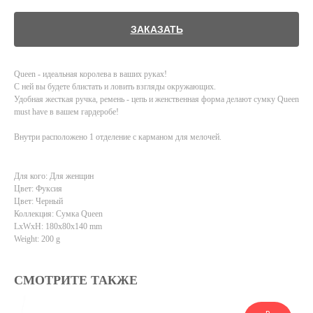
ЗАКАЗАТЬ
Queen - идеальная королева в ваших руках!
С ней вы будете блистать и ловить взгляды окружающих.
Удобная жесткая ручка, ремень - цепь и женственная форма делают сумку Queen
must have в вашем гардеробе!
Внутри расположено 1 отделение с карманом для мелочей.
Для кого: Для женщин
Цвет: Фуксия
Цвет: Черный
Коллекция: Сумка Queen
LxWxH: 180x80x140 mm
Weight: 200 g
СМОТРИТЕ ТАКЖЕ