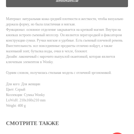
Материал: натуральная кожа средней плотности и жесткости, чтобы визуально
держала форму, но была пластичная и мягкая.
Функционал: основное отделение закрывается на крепкий магнит. Внутри на
кнопках встроен съемный несессер. Он является перегородкой и фиксатором
конструкции сумки. Ручки мягкие и удобные. Есть съемный плечевой ремень.
Вместительность: все повседневные предметы отлично войдут, а также
маленький зонт, бутылка воды, очки в чехле, блокнот.
Дизайн: лаконичный с нарочито выпуклой окантовкой, которая является
ключевым элементом в Wonky.
Одним словом, получилась стильная модель с отличной эргономикой.
Для кого: Для женщин
Цвет: Серый
Коллекция: Сумка Wonky
LxWxH: 210x160x210 mm
Weight: 400 g
СМОТРИТЕ ТАКЖЕ