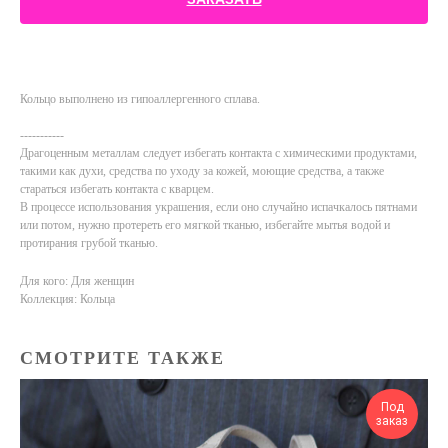
Кольцо выполнено из гипоаллергенного сплава.
-----------
Драгоценным металлам следует избегать контакта с химическими продуктами,
такими как духи, средства по уходу за кожей, моющие средства, а также
стараться избегать контакта с кварцем.
В процессе использования украшения, если оно случайно испачкалось пятнами
или потом, нужно протереть его мягкой тканью, избегайте мытья водой и
протирания грубой тканью.
Для кого: Для женщин
Коллекция: Кольца
СМОТРИТЕ ТАКЖЕ
Под
заказ