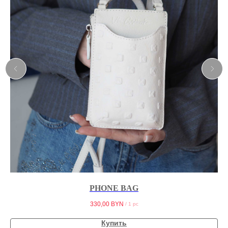
PHONE BAG
330,00
BYN
/
1 pc
Купить