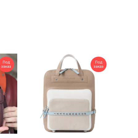
Под
Под
заказ
заказ