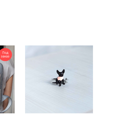
Под
заказ