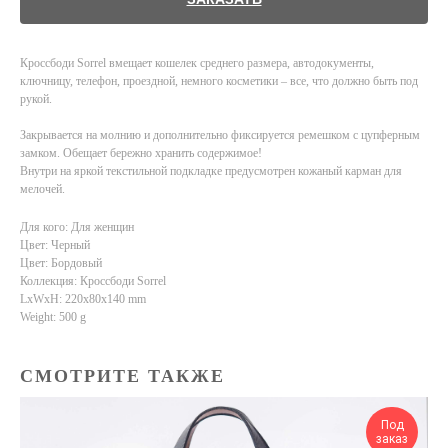
Кроссбоди Sorrel вмещает кошелек среднего размера, автодокументы,
ключницу, телефон, проездной, немного косметики – все, что должно быть под
рукой.
Закрывается на молнию и дополнительно фиксируется ремешком с цупферным
замком. Обещает бережно хранить содержимое!
Внутри на яркой текстильной подкладке предусмотрен кожаный карман для
мелочей.
Для кого: Для женщин
Цвет: Черный
Цвет: Бордовый
Коллекция: Кроссбоди Sorrel
LxWxH: 220x80x140 mm
Weight: 500 g
СМОТРИТЕ ТАКЖЕ
Под
заказ