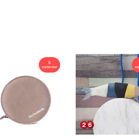
В
наличии
н