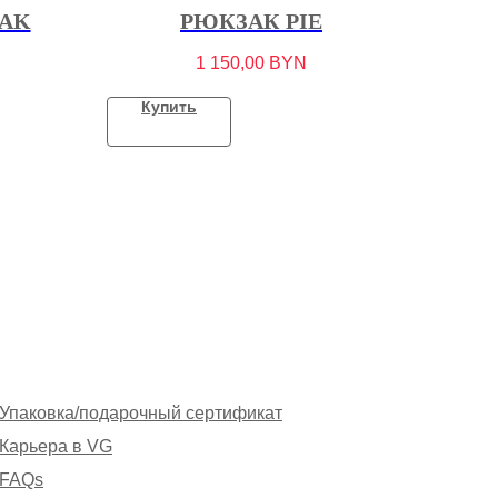
AK
РЮКЗАК PIE
1 150,00
BYN
Купить
Упаковка/подарочный сертификат
Карьера в VG
FAQs