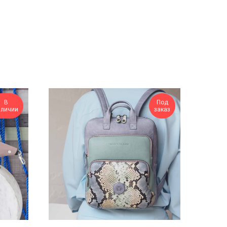
В
Под
аличии
заказ