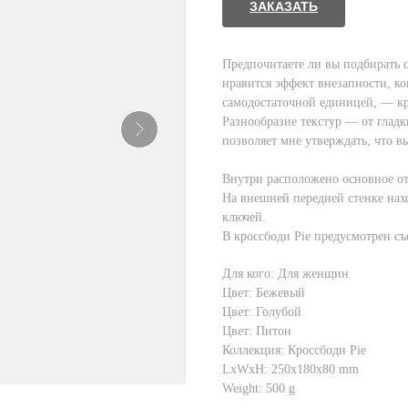
ЗАКАЗАТЬ
Предпочитаете ли вы подбирать 
нравится эффект внезапности, ког
самодостаточной единицей, — кро
Разнообразие текстур — от гладк
позволяет мне утверждать, что в
Внутри расположено основное от
На внешней передней стенке нахо
ключей.
В кроссбоди Pie предусмотрен с
Для кого: Для женщин
Цвет: Бежевый
Цвет: Голубой
Цвет: Питон
Коллекция: Кроссбоди Pie
LxWxH: 250x180x80 mm
Weight: 500 g