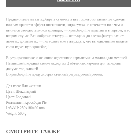
Предпочитаете ли вы подбирать сумочку в цвет одного из элементов одежды
или вам нравится эффект внезапности, когда сумка не сочетается ни с чем и
является самодостаточной единицей, — кроссбоди Pie идеальна и в первом, и во
втором случае. Разнообразие текстур — от гладких до слегка фактурных, от
лаковых до матовых — позволяет мне утверждать, что вы однозначно найдете
свою идеальную кроссбоди!
Внутри расположено основное отделение с карманами на молнии для мелочей.
На внешней передней стенке находятся 2 объемных кармана для телефона,
документов, ключей.
В кроссбоди Pie предусмотрен съемный регулируемый ремень.
Для кого: Для женщин
Цвет: Шоколадный
Цвет: Бордовый
Коллекция: Кроссбоди Pie
LxWxH: 250x180x80 mm
Weight: 500 g
СМОТРИТЕ ТАКЖЕ