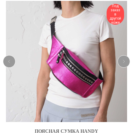
Под
заказ
в
другой
коже
AN
ПОЯСНАЯ СУМКА HANDY