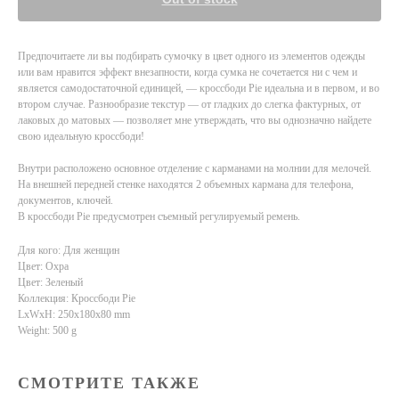
Предпочитаете ли вы подбирать сумочку в цвет одного из элементов одежды
или вам нравится эффект внезапности, когда сумка не сочетается ни с чем и
является самодостаточной единицей, — кроссбоди Pie идеальна и в первом, и во
втором случае. Разнообразие текстур — от гладких до слегка фактурных, от
лаковых до матовых — позволяет мне утверждать, что вы однозначно найдете
свою идеальную кроссбоди!
Внутри расположено основное отделение с карманами на молнии для мелочей.
На внешней передней стенке находятся 2 объемных кармана для телефона,
документов, ключей.
В кроссбоди Pie предусмотрен съемный регулируемый ремень.
Для кого: Для женщин
Цвет: Охра
Цвет: Зеленый
Коллекция: Кроссбоди Pie
LxWxH: 250x180x80 mm
Weight: 500 g
СМОТРИТЕ ТАКЖЕ