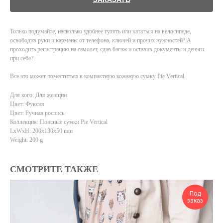
Только подумайте, насколько удобнее гулять или кататься на велосипеде,
освободив руки и карманы от телефона, ключей и прочих нужностей? А
проходить регистрацию на самолет, сдав багаж и оставив документы и деньги
при себе?
Все это может поместиться в компактную кожаную сумку Pie Vertical.
Для кого: Для женщин
Цвет: Фуксия
Цвет: Ручная роспись
Коллекция: Поясные сумки Pie Vertical
LxWxH: 200x130x50 mm
Weight: 200 g
СМОТРИТЕ ТАКЖЕ
Под
заказ