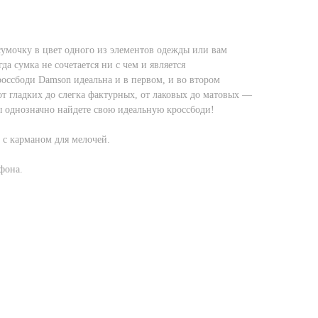
сумочку в цвет одного из элементов одежды или вам
да сумка не сочетается ни с чем и является
оссбоди Damson идеальна и в первом, и во втором
от гладких до слегка фактурных, от лаковых до матовых —
ы однозначно найдете свою идеальную кроссбоди!
 с карманом для мелочей.
ефона.