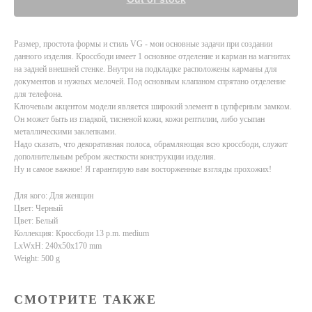
Размер, простота формы и стиль VG - мои основные задачи при создании
данного изделия. Кроссбоди имеет 1 основное отделение и карман на магнитах
на задней внешней стенке. Внутри на подкладке расположены карманы для
документов и нужных мелочей. Под основным клапаном спрятано отделение
для телефона.
Ключевым акцентом модели является широкий элемент в цупферным замком.
Он может быть из гладкой, тисненой кожи, кожи рептилии, либо усыпан
металлическими заклепками.
Надо сказать, что декоративная полоса, обрамляющая всю кроссбоди, служит
дополнительным ребром жесткости конструкции изделия.
Ну и самое важное! Я гарантирую вам восторженные взгляды прохожих!
Для кого: Для женщин
Цвет: Черный
Цвет: Белый
Коллекция: Кроссбоди 13 p.m. medium
LxWxH: 240x50x170 mm
Weight: 500 g
СМОТРИТЕ ТАКЖЕ