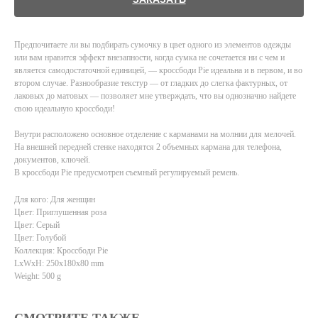
Предпочитаете ли вы подбирать сумочку в цвет одного из элементов одежды
или вам нравится эффект внезапности, когда сумка не сочетается ни с чем и
является самодостаточной единицей, — кроссбоди Pie идеальна и в первом, и во
втором случае. Разнообразие текстур — от гладких до слегка фактурных, от
лаковых до матовых — позволяет мне утверждать, что вы однозначно найдете
свою идеальную кроссбоди!
Внутри расположено основное отделение с карманами на молнии для мелочей.
На внешней передней стенке находятся 2 объемных кармана для телефона,
документов, ключей.
В кроссбоди Pie предусмотрен съемный регулируемый ремень.
Для кого: Для женщин
Цвет: Приглушенная роза
Цвет: Серый
Цвет: Голубой
Коллекция: Кроссбоди Pie
LxWxH: 250x180x80 mm
Weight: 500 g