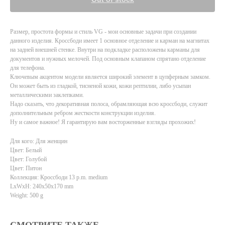
Размер, простота формы и стиль VG - мои основные задачи при создании
данного изделия. Кроссбоди имеет 1 основное отделение и карман на магнитах
на задней внешней стенке. Внутри на подкладке расположены карманы для
документов и нужных мелочей. Под основным клапаном спрятано отделение
для телефона.
Ключевым акцентом модели является широкий элемент в цупферным замком.
Он может быть из гладкой, тисненой кожи, кожи рептилии, либо усыпан
металлическими заклепками.
Надо сказать, что декоративная полоса, обрамляющая всю кроссбоди, служит
дополнительным ребром жесткости конструкции изделия.
Ну и самое важное! Я гарантирую вам восторженные взгляды прохожих!
Для кого: Для женщин
Цвет: Белый
Цвет: Голубой
Цвет: Питон
Коллекция: Кроссбоди 13 p.m. medium
LxWxH: 240x50x170 mm
Weight: 500 g