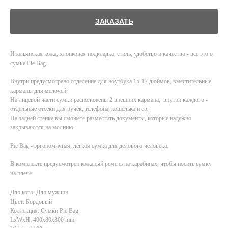
ЗАКАЗАТЬ
Итальянская кожа, хлопковая подкладка, стиль, удобство и качество - все это о
сумке Pie Bag.
Внутри предусмотрено отделение для ноутбука 15-17 дюймов, вместительные
карманы для мелочей.
На лицевой части сумки расположены 2 внешних кармана, внутри каждого -
отдельные отсеки для ручек, телефона, кошелька и etc.
На задней стенке вы сможете разместить документы, которые надежно
закрываются на молнию.
Pie Bag - эргономичная, легкая сумка для делового человека.
В комплекте предусмотрен кожаный ремень на карабинах, чтобы носить сумку
на плече.
Для кого: Для мужчин
Цвет: Бордовый
Коллекция: Сумки Pie Bag
LxWxH: 400x80x300 mm