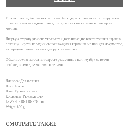
Рюкзак Lynx удобно носить на плечах, благодаря его широким регулируемым
шлейкам и мягкой задней стенке, и в руке, как вместительный шоппер на
молнии.
Лицевую сторону рюкзака украшают и дополняют два вместительных кармана-
близнеца. Внутри на задней стенке находится карман на молнии для документов,
на передней стенке - карман для ручки и мелочей.
Объем изделия позволяет запросто разместить в нем ноутбук со всеми
необходимыми документами и вещами.
Для кого: Для женщин
Цвет: Белый
Цвет: Ручная роспись
Коллекция: Рюкзаки Lynx
LxWxH: 310x110x370 mm
Weight: 800 g
СМОТРИТЕ ТАКЖЕ