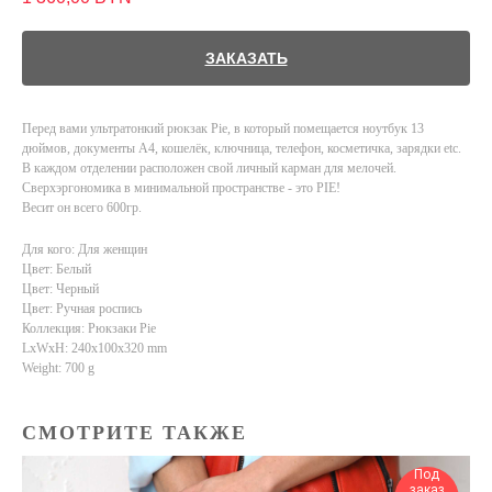
ЗАКАЗАТЬ
Перед вами ультратонкий рюкзак Pie, в который помещается ноутбук 13
дюймов, документы А4, кошелёк, ключница, телефон, косметичка, зарядки etc.
В каждом отделении расположен свой личный карман для мелочей.
Сверхэргономика в минимальной пространстве - это PIE!
Весит он всего 600гр.
Для кого: Для женщин
Цвет: Белый
Цвет: Черный
Цвет: Ручная роспись
Коллекция: Рюкзаки Pie
LxWxH: 240x100x320 mm
Weight: 700 g
СМОТРИТЕ ТАКЖЕ
Под
заказ