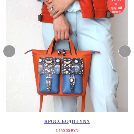
в
другой
коже
КРОССБОДИ LYNX
1 150,00
BYN