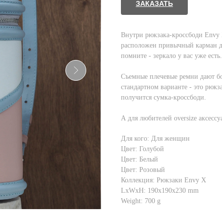
ЗАКАЗАТЬ
Внутри рюкзака-кроссбоди Envy X
расположен привычный карман для
помните - зеркало у вас уже есть.
Съемные плечевые ремни дают б
стандартном варианте - это рюкз
получится сумка-кроссбоди.
А для любителей oversize аксессу
Для кого: Для женщин
Цвет: Голубой
Цвет: Белый
Цвет: Розовый
Коллекция: Рюкзаки Envy X
LxWxH: 190x190x230 mm
Weight: 700 g