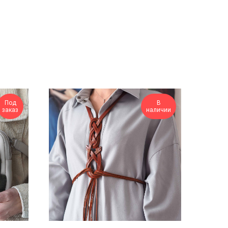
Под
В
заказ
наличии