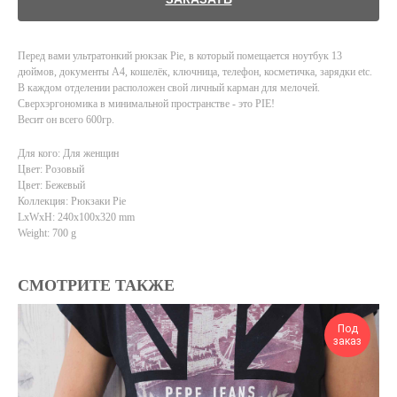
Перед вами ультратонкий рюкзак Pie, в который помещается ноутбук 13
дюймов, документы А4, кошелёк, ключница, телефон, косметичка, зарядки etc.
В каждом отделении расположен свой личный карман для мелочей.
Сверхэргономика в минимальной пространстве - это PIE!
Весит он всего 600гр.
Для кого: Для женщин
Цвет: Розовый
Цвет: Бежевый
Коллекция: Рюкзаки Pie
LxWxH: 240x100x320 mm
Weight: 700 g
СМОТРИТЕ ТАКЖЕ
Под
заказ