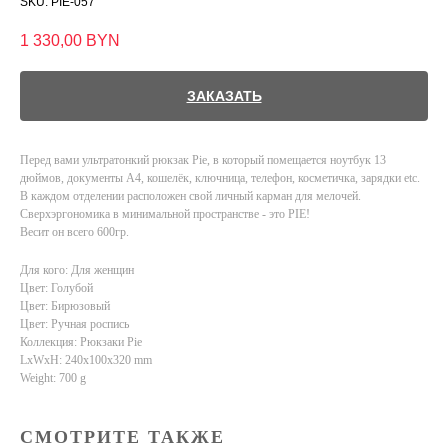
SKU:
PIE-057
1 330,00
BYN
ЗАКАЗАТЬ
Перед вами ультратонкий рюкзак Pie, в который помещается ноутбук 13
дюймов, документы А4, кошелёк, ключница, телефон, косметичка, зарядки etc.
В каждом отделении расположен свой личный карман для мелочей.
Сверхэргономика в минимальной пространстве - это PIE!
Весит он всего 600гр.
Для кого: Для женщин
Цвет: Голубой
Цвет: Бирюзовый
Цвет: Ручная роспись
Коллекция: Рюкзаки Pie
LxWxH: 240x100x320 mm
Weight: 700 g
СМОТРИТЕ ТАКЖЕ