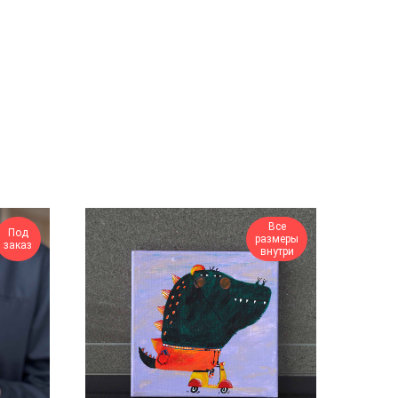
Все
Под
размеры
заказ
внутри