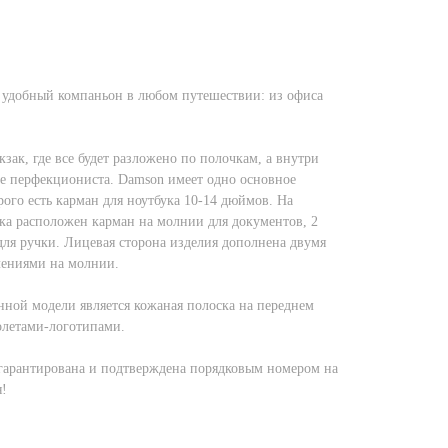
 удобный компаньон в любом путешествии: из офиса
зак, где все будет разложено по полочкам, а внутри
ше перфекциониста. Damson имеет одно основное
рого есть карман для ноутбука 10-14 дюймов. На
а расположен карман на молнии для документов, 2
для ручки. Лицевая сторона изделия дополнена двумя
ениями на молнии.
ной модели является кожаная полоска на переднем
олетами-логотипами.
гарантирована и подтверждена порядковым номером на
я!