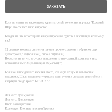
ЗАКАЗАТЬ
Если вы хотите по-настоящему удивить гостей, то елочная игрушка "Кожаный
Шар" это сделает легко и просто!
Каждая из них неповторима и гарантированно будет в 1 экземпляре и только у
вас!
12 цветных кожаных сегментов-цветов прочно сплетены и образуют шар
диаметром 6,5 см(большой), либо 5 см(малый).
Несмотря на то, что игрушки выполнены из натуральной кожи, вес у них
незначитальный: 31(большой) и 18(малый) гр.
Большой плюс данного изделия это то, что когда отшумят новогодние
праздники, Шары продолжат украшать ваши сумки и рюкзаки, автомобили и
квартиры ввиде яркого БРЕЛОКА!
Для кого: Для мужчин
Для кого: Для женщин
Цвет: Разноцветный
Коллекция: Елочные игрушки/Брелоки