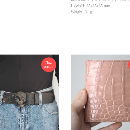
LxWxH: 65x65x65 mm
Weight: 31 g
Под
заказ