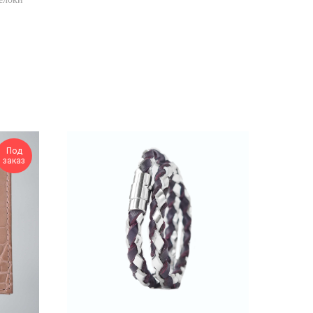
Под
заказ