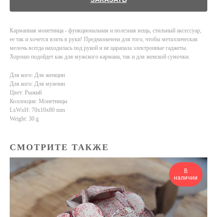
Карманная монетница - функциональная и полезная вещь, стильный аксессуар,
ее так и хочется взять в руки! Предназначена для того, чтобы металлическая
мелочь всегда находилась под рукой и не царапала электронные гаджеты.
Хорошо подойдет как для мужского кармана, так и для женской сумочки.
Для кого: Для женщин
Для кого: Для мужчин
Цвет: Рыжий
Коллекция: Монетницы
LxWxH: 70x10x80 mm
Weight: 30 g
СМОТРИТЕ ТАКЖЕ
В
наличии