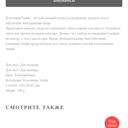
Ключница Sudak - это мой личный взгляд на настроение, которое могут
обеспечить повседневные вещи.
Представьте момент, когда вы открываете сумку, карман или просто эта рыбеха
висит как брелок на вашем рюкзаке. Думаю, что улыбка не выдержит и пойдет
на поводу у этого аксессуара. Яркая, функциональная, вместительная -
ключница Sudak предусмотрена для самых длинных ключей и позитивных
людей.
Для кого: Для мужчин
Для кого: Для женщин
Цвет: Разноцветный
Коллекция: Ключницы Sudak
LxWxH: 220x10x45 mm
Weight: 100 g
СМОТРИТЕ ТАКЖЕ
Под
заказ