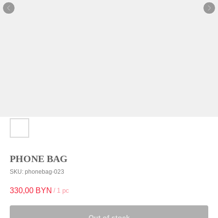
PHONE BAG
SKU:
phonebag-023
330,00
BYN
/
1 pc
Out of stock