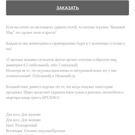
ЗАКАЗАТЬ
Если вы хотите по-настоящему удивить гостей, то елочная игрушка "Кожаный
Шар" это сделает легко и просто!
Каждая из них неповторима и гарантированно будет в 1 экземпляре и только у
вас!
12 цветных кожаных сегментов-цветов прочно сплетены и образуют шар
диаметром 6,5 см(большой), либо 5 см(малый).
Несмотря на то, что игрушки выполнены из натуральной кожи, вес у них
незначитальный: 31(большой) и 18(малый) гр.
Большой плюс данного изделия это то, что когда отшумят новогодние
праздники, Шары продолжат украшать ваши сумки и рюкзаки, автомобили и
квартиры ввиде яркого БРЕЛОКА!
Для кого: Для мужчин
Для кого: Для женщин
Цвет: Разноцветный
Коллекция: Елочные игрушки/Брелоки