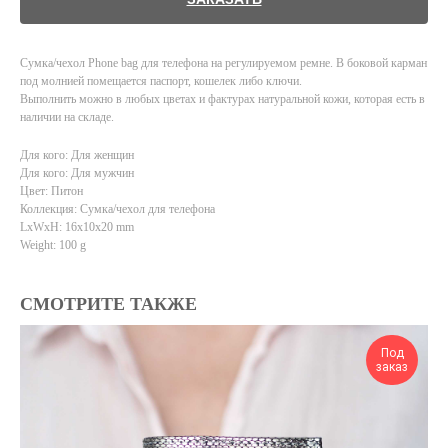
Сумка/чехол Phone bag для телефона на регулируемом ремне. В боковой карман
под молнией помещается паспорт, кошелек либо ключи.
Выполнить можно в любых цветах и фактурах натуральной кожи, которая есть в
наличии на складе.
Для кого: Для женщин
Для кого: Для мужчин
Цвет: Питон
Коллекция: Сумка/чехол для телефона
LxWxH: 16x10x20 mm
Weight: 100 g
СМОТРИТЕ ТАКЖЕ
Под
заказ