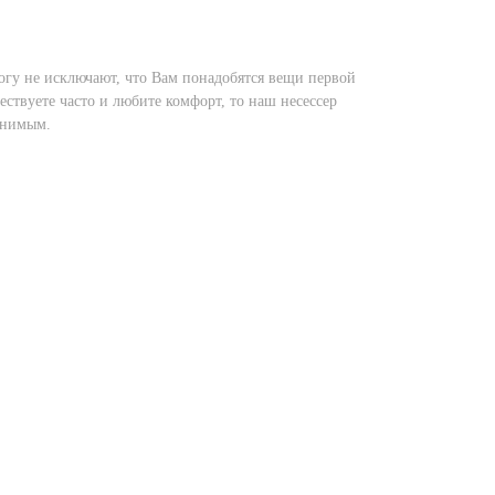
огу не исключают, что Вам понадобятся вещи первой
ствуете часто и любите комфорт, то наш несессер
енимым.