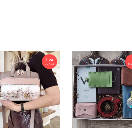
Под
заказ
н