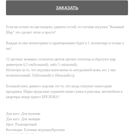
ЗАКАЗАТЬ
Если вы хотите по-настоящему удивить гостей, то елочная игрушка "Кожаный
Шар" это сделает легко и просто!
Каждая из них неповторима и гарантированно будет в 1 экземпляре и только у
вас!
12 цветных кожаных сегментов-цветов прочно сплетены и образуют шар
диаметром 6,5 см(большой), либо 5 см(малый).
Несмотря на то, что игрушки выполнены из натуральной кожи, вес у них
незначитальный: 31(большой) и 18(малый) гр.
Большой плюс данного изделия это то, что когда отшумят новогодние
праздники, Шары продолжат украшать ваши сумки и рюкзаки, автомобили и
квартиры ввиде яркого БРЕЛОКА!
Для кого: Для мужчин
Для кого: Для женщин
Цвет: Разноцветный
Коллекция: Елочные игрушки/Брелоки