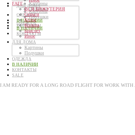
Картины
FAFF
ДЛЯ ДОМА
ВСЯ БИЖУТЕРИЯ
Подушки
Картины
Серьги
ОДЕЖДА
Подушки
Колье
В НАЛИЧИИ
ОДЕЖДА
Кольца
КОНТАКТЫ
В НАЛИЧИИ
Браслет
КОНТАКТЫ
Иное
ДЛЯ ДОМА
Картины
Подушки
ОДЕЖДА
В НАЛИЧИИ
КОНТАКТЫ
SALE
I AM READY FOR A LONG ROAD FLIGHT FOR WORK WITH