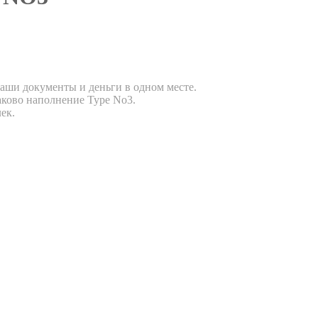
ваши документы и деньги в одном месте.
таково наполнение Type No3.
ек.