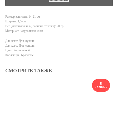
Размер запястья: 14-21 см
Ширина: 1,5 см
Вес (максимальный, зависит от кожи): 20 гр
Материал: натуральная кожа
Для кого: Для мужчин
Для кого: Для женщин
Цвет: Коричневый
Коллекция: Браслеты
СМОТРИТЕ ТАКЖЕ
В
наличии