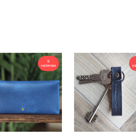
В
наличии
н