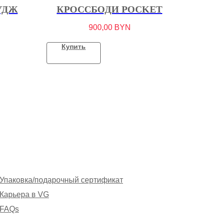
УДЖ
КРОССБОДИ POCKET
900,00
BYN
Купить
Упаковка/подарочный сертификат
Карьера в VG
FAQs