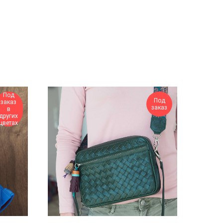
Под
Под
заказ
заказ
в
других
цветах