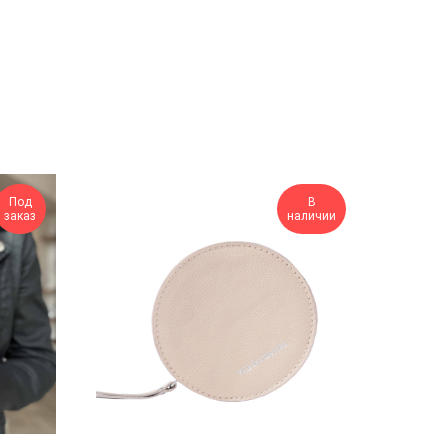
Под
В
заказ
наличии