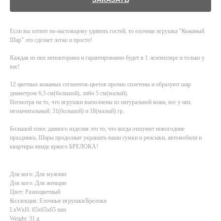
Если вы хотите по-настоящему удивить гостей, то елочная игрушка "Кожаный
Шар" это сделает легко и просто!
Каждая из них неповторима и гарантированно будет в 1 экземпляре и только у
вас!
12 цветных кожаных сегментов-цветов прочно сплетены и образуют шар
диаметром 6,5 см(большой), либо 5 см(малый).
Несмотря на то, что игрушки выполнены из натуральной кожи, вес у них
незначитальный: 31(большой) и 18(малый) гр.
Большой плюс данного изделия это то, что когда отшумят новогодние
праздники, Шары продолжат украшать ваши сумки и рюкзаки, автомобили и
квартиры ввиде яркого БРЕЛОКА!
Для кого: Для мужчин
Для кого: Для женщин
Цвет: Разноцветный
Коллекция: Елочные игрушки/Брелоки
LxWxH: 65x65x65 mm
Weight: 31 g