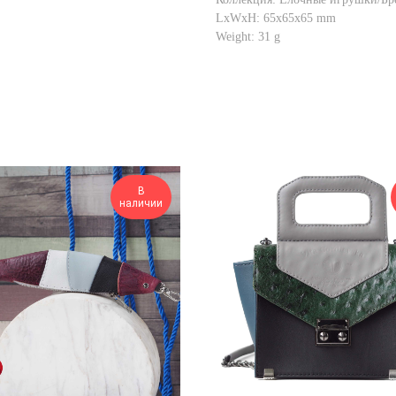
LxWxH: 65x65x65 mm
Weight: 31 g
В
наличии