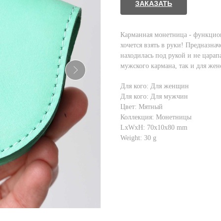
ЗАКАЗАТЬ
Карманная монетница - функциона
хочется взять в руки! Предназнач
находилась под рукой и не царап
мужского кармана, так и для жен
Для кого: Для женщин
Для кого: Для мужчин
Цвет: Мятный
Коллекция: Монетницы
LxWxH: 70x10x80 mm
Weight: 30 g