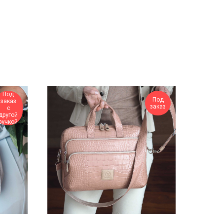
Под
Под
заказ
заказ
с
другой
ручкой