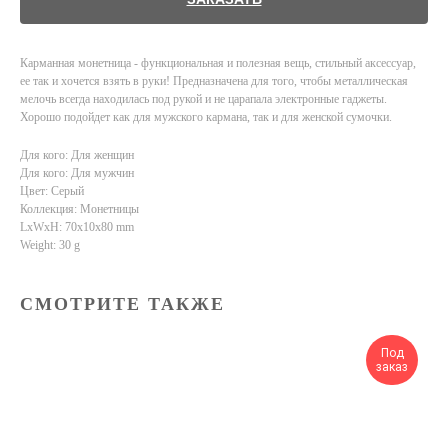
Карманная монетница - функциональная и полезная вещь, стильный аксессуар,
ее так и хочется взять в руки! Предназначена для того, чтобы металлическая
мелочь всегда находилась под рукой и не царапала электронные гаджеты.
Хорошо подойдет как для мужского кармана, так и для женской сумочки.
Для кого: Для женщин
Для кого: Для мужчин
Цвет: Серый
Коллекция: Монетницы
LxWxH: 70x10x80 mm
Weight: 30 g
СМОТРИТЕ ТАКЖЕ
Под
заказ